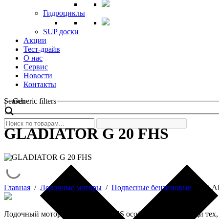
Гидроциклы
SUP доски
Акции
Тест-драйв
О нас
Сервис
Новости
Контакты
Search
Generic filters
GLADIATOR G 20 FHS
Главная
/
Лодочные моторы
/
Подвесные бензиновые
/
GLAD
Лодочный мотор Gladiator G 20FHS особо популярен среди тех,