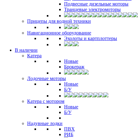
Подвесные дизельные моторы
Транцевые электромоторы
Прицепы для водной техники
Навигационное оборудование
Эхолоты и картплоттеры
В наличии
Катера
Новые
Брокераж
Лодочные моторы
Новые
Б/У
Катера с мотором
Новые
Б/У
Надувные лодки
ПВХ
РИБ