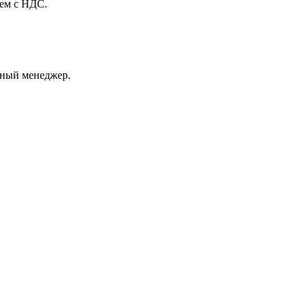
аем с НДС.
тный менеджер.