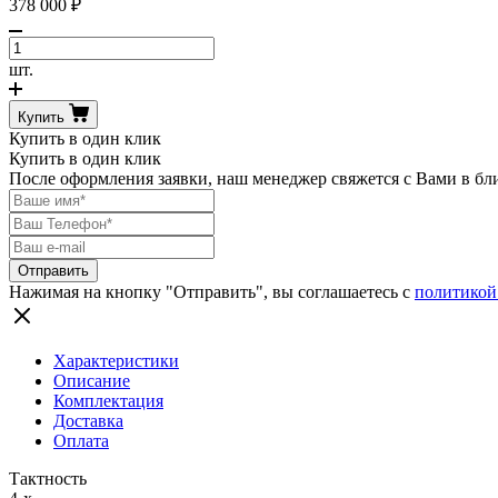
378 000
₽
Количество
товара
шт.
Mercury
F
Купить
10
Купить в один клик
E
Купить в один клик
EFI
После оформления заявки, наш менеджер свяжется с Вами в бл
Нажимая на кнопку "Отправить", вы соглашаетесь с
политикой
Характеристики
Описание
Комплектация
Доставка
Оплата
Тактность