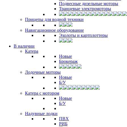
Подвесные дизельные моторы
Транцевые электромоторы
Прицепы для водной техники
Навигационное оборудование
Эхолоты и картплоттеры
В наличии
Катера
Новые
Брокераж
Лодочные моторы
Новые
Б/У
Катера с мотором
Новые
Б/У
Надувные лодки
ПВХ
РИБ