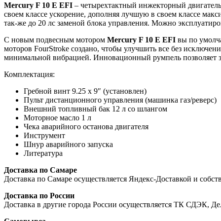
Mercury F 10 E EFI
– четырехтактный инжекторный двигатель
своем классе ускорение, дополняя лучшую в своем классе макс
так-же до 20 лс заменой блока управления. Можно эксплуатиров
С новым подвесным мотором
Mercury F 10 E EFI
вы по умолч
моторов FourStroke создано, чтобы улучшить все без исключени
минимальной вибрацией. Инновационный румпель позволяет за
Комплектация:
Гребной винт 9.25 x 9″ (установлен)
Пульт дистанционного управления (машинка газ/реверс)
Внешний топливный бак 12 л со шлангом
Моторное масло 1 л
Чека аварийного останова двигателя
Инструмент
Шнур аварийного запуска
Литература
Доставка по Самаре
Доставка по Самаре осуществляется Яндекс-Доставкой и собст
Доставка по России
Доставка в другие города России осуществляется ТК СДЭК, Д