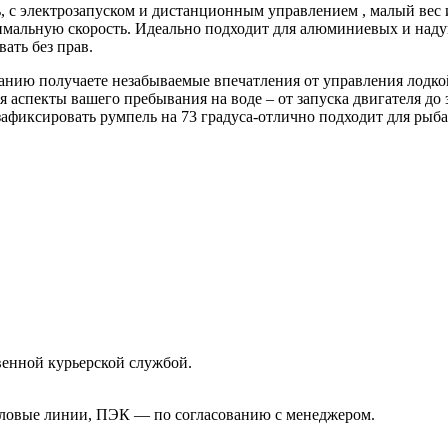
, с электрозапуском и дистанционным управлением , малый вес
имальную скорость. Идеально подходит для алюминиевых и надув
ать без прав.
анию получаете незабываемые впечатления от управления лодк
я аспекты вашего пребывания на воде – от запуска двигателя до 
фиксировать румпель на 73 градуса-отлично подходит для рыба
венной курьерской службой.
еловые линии, ПЭК — по согласованию с менеджером.