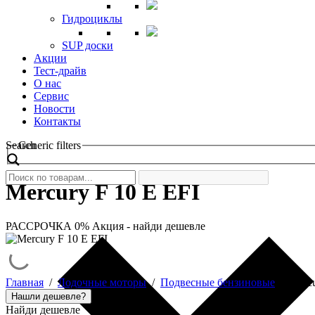
Гидроциклы
SUP доски
Акции
Тест-драйв
О нас
Сервис
Новости
Контакты
Search
Generic filters
Mercury F 10 E EFI
РАССРОЧКА 0%
Акция - найди дешевле
Главная
/
Лодочные моторы
/
Подвесные бензиновые
/
Mercu
Нашли дешевле?
Найди дешевле