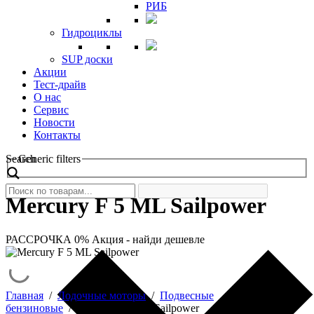
РИБ
Гидроциклы
SUP доски
Акции
Тест-драйв
О нас
Сервис
Новости
Контакты
Search
Generic filters
Mercury F 5 ML Sailpower
РАССРОЧКА 0%
Акция - найди дешевле
Главная
/
Лодочные моторы
/
Подвесные
бензиновые
/
Mercury F 5 ML Sailpower