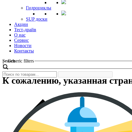
Гидроциклы
SUP доски
Акции
Тест-драйв
О нас
Сервис
Новости
Контакты
Search
Generic filters
К сожалению, указанная стра