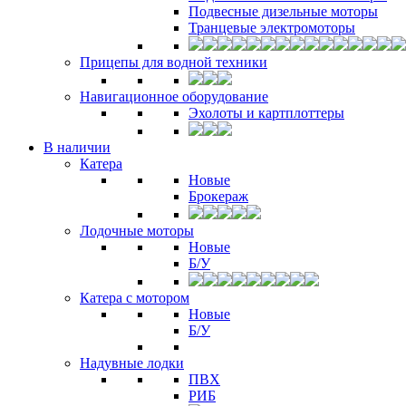
Подвесные дизельные моторы
Транцевые электромоторы
Прицепы для водной техники
Навигационное оборудование
Эхолоты и картплоттеры
В наличии
Катера
Новые
Брокераж
Лодочные моторы
Новые
Б/У
Катера с мотором
Новые
Б/У
Надувные лодки
ПВХ
РИБ