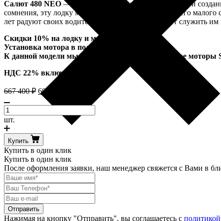
Салют 480 NEO
— первая в своем классе, задуманная и созда
сомнения, эту лодку можно назвать знаковой для всего малог
лет радуют своих водителей и пассажиров и будут служить им 
Скидки 10% на лодку и мотор HIDEA 60 л.с.
Установка мотора в подарок!
К данной модели мы можем предложить лодочные мот
НДС 22% включен в стоимость
667 400
₽
600 660
₽
Количество
товара
шт.
Салют
480
Купить
NEO
Купить в один клик
Купить в один клик
После оформления заявки, наш менеджер свяжется с Вами в бл
Нажимая на кнопку "Отправить", вы соглашаетесь с
политикой