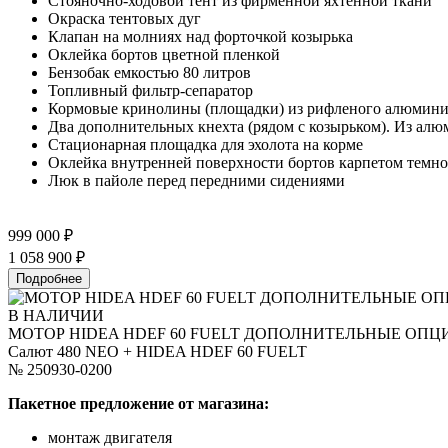
Стояночно-ходовой тент из фирменной яхтенной ткани
Окраска тентовых дуг
Клапан на молниях над форточкой козырька
Оклейка бортов цветной пленкой
Бензобак емкостью 80 литров
Топливный фильтр-сепаратор
Кормовые кринолины (площадки) из рифленого алюминиев
Два дополнительных кнехта (рядом с козырьком). Из алю
Стационарная площадка для эхолота на корме
Оклейка внутренней поверхности бортов карпетом темно
Люк в пайоле перед передними сидениями
999 000 ₽
1 058 900 ₽
Подробнее
В НАЛИЧИИ
МОТОР HIDEA HDEF 60 FUELT ДОПОЛНИТЕЛЬНЫЕ ОПЦ
Салют 480 NEO + HIDEA HDEF 60 FUELT
№ 250930-0200
Пакетное предложение от магазина:
монтаж двигателя