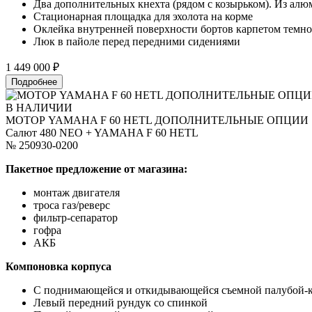
Два дополнительных кнехта (рядом с козырьком). Из алю
Стационарная площадка для эхолота на корме
Оклейка внутренней поверхности бортов карпетом темно
Люк в пайоле перед передними сидениями
1 449 000 ₽
Подробнее
В НАЛИЧИИ
МОТОР YAMAHA F 60 HETL ДОПОЛНИТЕЛЬНЫЕ ОПЦИИ
Салют 480 NEO + YAMAHA F 60 HETL
№ 250930-0200
Пакетное предложение от магазина:
монтаж двигателя
троса газ/реверс
фильтр-сепаратор
гофра
АКБ
Компоновка корпуса
С поднимающейся и откидывающейся съемной палубой-к
Левый передний рундук со спинкой