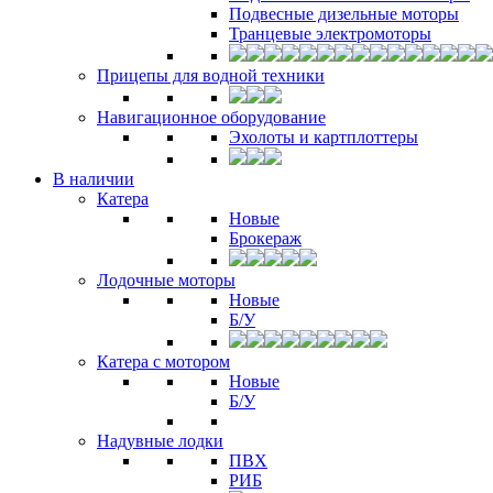
Подвесные дизельные моторы
Транцевые электромоторы
Прицепы для водной техники
Навигационное оборудование
Эхолоты и картплоттеры
В наличии
Катера
Новые
Брокераж
Лодочные моторы
Новые
Б/У
Катера с мотором
Новые
Б/У
Надувные лодки
ПВХ
РИБ