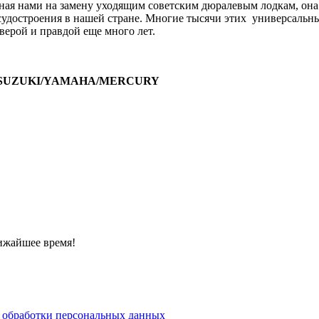
нная нами на замену уходящим советским дюралевым лодкам, она 
о судостроения в нашей стране. Многие тысячи этих универсаль
верой и правдой еще много лет.
оры SUZUKI/YAMAHA/MERCURY
ижайшее время!
 обработки персональных данных