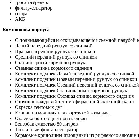
троса газ/реверс
фильтр-сепаратор
гофра
АКБ
Компоновка корпуса
С поднимающейся и откидывающейся съемной палубой-к
Левый передний рундук со спинкой
Правый передний рундук со спинкой
Средний передний рундук со спинкой
Стационарный кормовой рундук
Съемная спинка кормового сидения
Комплект подушек Левый передний рундук со спинкой
Комплект подушек Правый передний рундук со спинкой
Комплект подушек Средний передний рундук со спинкой
Комплект подушек Стационарный кормовой рундук
Комплект подушек Съемная спинка кормового сидения
Стояночно-ходовой тент из фирменной яхтенной ткани
Окраска тентовых дуг
Клапан на молниях над форточкой козырька
Оклейка бортов цветной пленкой
Бензобак емкостью 80 литров
Топливный фильтр-сепаратор
Кормовые кринолины (площадки) из рифленого алюминиев