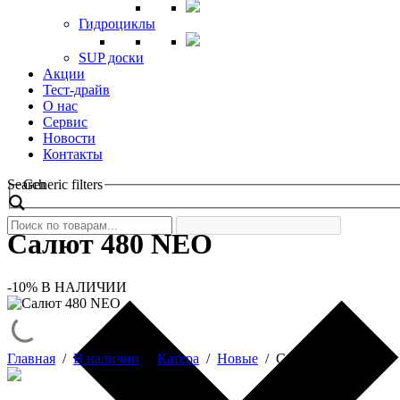
Гидроциклы
SUP доски
Акции
Тест-драйв
О нас
Сервис
Новости
Контакты
Search
Generic filters
Салют 480 NEO
-10%
В НАЛИЧИИ
Главная
/
В наличии
/
Катера
/
Новые
/
Салют 480 NEO