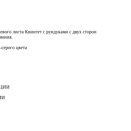
ого листа Квинтет с рундуками с двух сторон
миния.
-серого цвета
ИИ