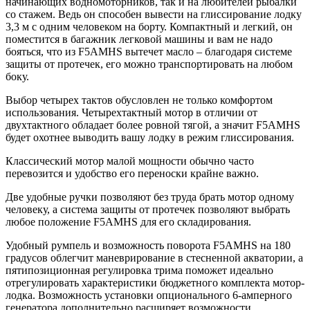
начинающих водномоторников, так и на любителей рыбалки
со стажем. Ведь он способен вывести на глиссирование лодку
3,3 м с одним человеком на борту. Компактный и легкий, он
поместится в багажник легковой машины и вам не надо
бояться, что из F5AMHS вытечет масло – благодаря системе
защиты от протечек, его можно транспортировать на любом
боку.
Выбор четырех тактов обусловлен не только комфортом
использования. Четырехтактный мотор в отличии от
двухтактного обладает более ровной тягой, а значит F5AMHS
будет охотнее выводить вашу лодку в режим глиссирования.
Классический мотор малой мощности обычно часто
перевозится и удобство его переноски крайне важно.
Две удобные ручки позволяют без труда брать мотор одному
человеку, а система защиты от протечек позволяют выбрать
любое положение F5AMHS для его складирования.
Удобный румпель и возможность поворота F5AMHS на 180
градусов облегчит маневрирование в стесненной акватории, а
пятипозиционная регулировка трима поможет идеально
отрегулировать характеристики бюджетного комплекта мотор-
лодка. Возможность установки опционального 6-амперного
генератора дополнительно расширяет возможности