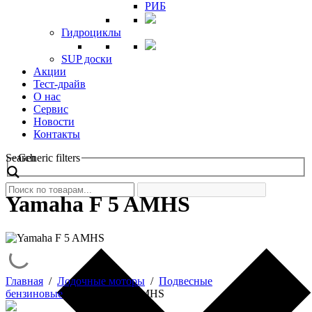
РИБ
Гидроциклы
SUP доски
Акции
Тест-драйв
О нас
Сервис
Новости
Контакты
Search
Generic filters
Yamaha F 5 AMHS
Главная
/
Лодочные моторы
/
Подвесные
бензиновые
/
Yamaha F 5 AMHS