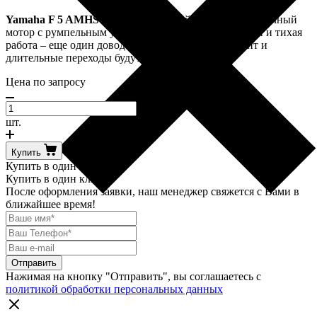
Yamaha F 5 AMHS
– четырехтактный подвесной лодочный
мотор с румпельным управлением, низкие вибрации и тихая
работа – еще один довод в пользу модели – а значит и
длительные переходы будут не утомительны.
Цена по запросу
Количество
товара
шт.
Yamaha
F
Купить
5
Купить в один клик
AMHS
Купить в один клик
После оформления заявки, наш менеджер свяжется с Вами в
ближайшее время!
Нажимая на кнопку "Отправить", вы соглашаетесь с
политикой обработки персональных данных