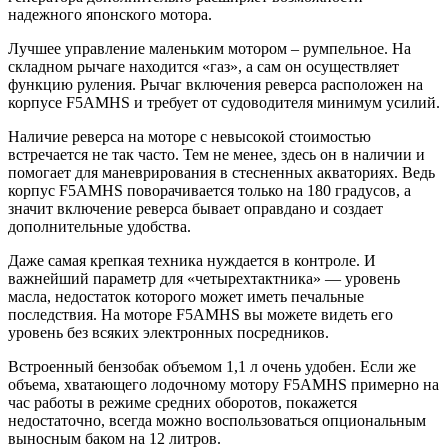
надежного японского мотора.
Лучшее управление маленьким мотором – румпельное. На
складном рычаге находится «газ», а сам он осуществляет
функцию руления. Рычаг включения реверса расположен на
корпусе F5AMHS и требует от судоводителя минимум усилий.
Наличие реверса на моторе с невысокой стоимостью
встречается не так часто. Тем не менее, здесь он в наличии и
помогает для маневрирования в стесненных акваториях. Ведь
корпус F5AMHS поворачивается только на 180 градусов, а
значит включение реверса бывает оправдано и создает
дополнительные удобства.
Даже самая крепкая техника нуждается в контроле. И
важнейший параметр для «четырехтактника» — уровень
масла, недостаток которого может иметь печальные
последствия. На моторе F5AMHS вы можете видеть его
уровень без всяких электронных посредников.
Встроенный бензобак объемом 1,1 л очень удобен. Если же
объема, хватающего лодочному мотору F5AMHS примерно на
час работы в режиме средних оборотов, покажется
недостаточно, всегда можно воспользоваться опциональным
выносным баком на 12 литров.