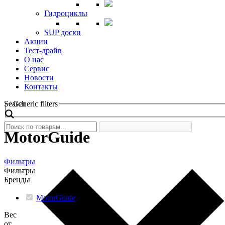
Гидроциклы
SUP доски
Акции
Тест-драйв
О нас
Сервис
Новости
Контакты
Search
Generic filters
MotorGuide
Фильтры
Фильтры
Бренды
MotorGuide
(
66
)
Вес
от