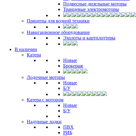
Подвесные дизельные моторы
Транцевые электромоторы
Прицепы для водной техники
Навигационное оборудование
Эхолоты и картплоттеры
В наличии
Катера
Новые
Брокераж
Лодочные моторы
Новые
Б/У
Катера с мотором
Новые
Б/У
Надувные лодки
ПВХ
РИБ