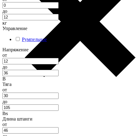
до
кг
Управление
Румпельное
(
17
)
Напряжение
от
до
В
Тяга
от
до
lbs
Длина штанги
от